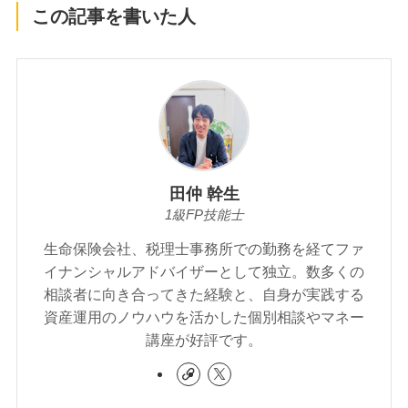
【京大教授の教え】「オー
ルカントリー」を買う前に
知りたい！ 個別株投資の
本質と「知っているつも
投資でお金が増える話は本
り」の罠〜『京都大学人気
当か？
講義の教授が教える 個別
株の教科書』が解く、株式
投資が怖くなくなるシンプ
ルな真実〜
この記事を書いた人
田仲 幹生