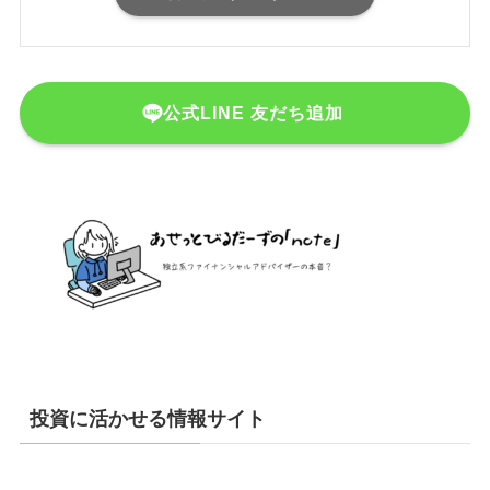
株式会社あせっとびるだーず
独立系ファイナンシャルアドバイザー
「金融商品を売らない」独立系ファイナンシャル・ア
ドバイザリー法人。客観的なデータに基づく論理的な
資産運用と、一生使えるお金の教養を発信していま
す。自社資本による株式・不動産投資も実践する、数
字と投資のプロフェッショナルです。
運営母体（会社）の詳細
公式LINE 友だち追加