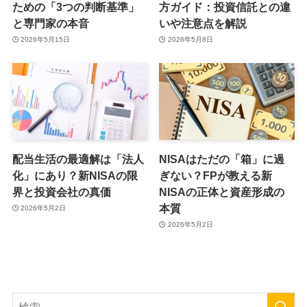
2026年6月29日
宇都宮市で資産運用の相談
【初心者向け】ETF（上場
はどこが正解？失敗しない
投資信託）の買い方・選び
ための「3つの判断基準」
方ガイド：投資信託との違
と専門家の本音
いや注意点を解説
2026年5月15日
2026年5月8日