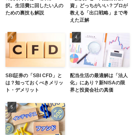
人気記事
NISA活用者必見！配当金
【相談事例】「インデック
の受取り方は「これ」一
ス投資」と「高配当株投
択。生活費に回したい人の
資」どっちがいい？プロが
ための裏技も解説
教える「出口戦略」まで考
えた正解