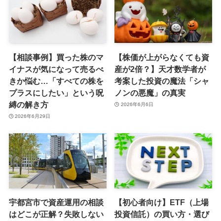
【相談事例】貯金はあるけ
【警告】「新NISAは全員
ど、住宅ローンは繰り上げ
やるべき」の罠！所得が少
返済すべき？40代夫婦の
ない人・無職の人が使うと
「投資と返済」の最適解
損するかもしれない理由を
徹底解説
2026年7月13日
2026年7月9日
【相談事例】買った株のマ
【株価が上がらなくても資
イナスが気になって売るべ
産が2倍？】天才数学者が
きか悩む…「すべての株を
考案した投資の魔法「シャ
プラスにしたい」という呪
ノンの悪魔」の真実
縛の解き方
2026年6月6日