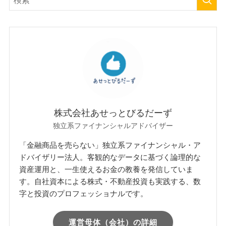
配当生活の最適解は「法人
NISAはただの「箱」に過
化」にあり？新NISAの限
ぎない？FPが教える新
界と投資会社の真価
NISAの正体と資産形成の
本質
2026年5月2日
2026年5月2日