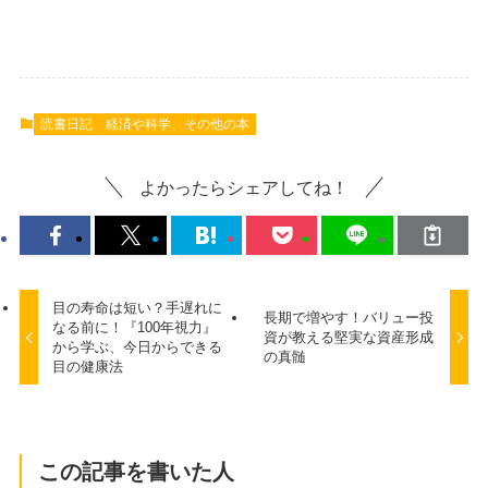
読書日記
経済や科学、その他の本
よかったらシェアしてね！
目の寿命は短い？手遅れに
長期で増やす！バリュー投
なる前に！『100年視力』
資が教える堅実な資産形成
から学ぶ、今日からできる
の真髄
目の健康法
この記事を書いた人