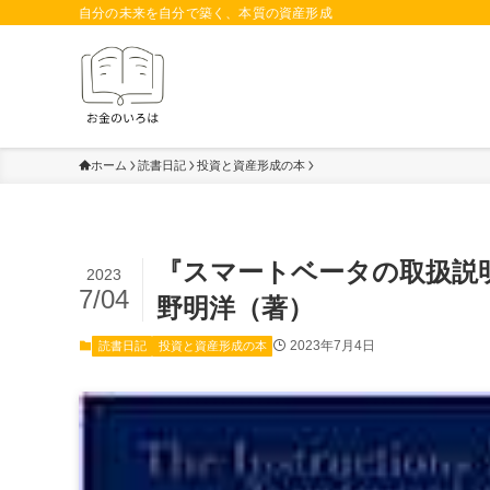
自分の未来を自分で築く、本質の資産形成
ホーム
読書日記
投資と資産形成の本
『スマートベータの取扱説
2023
7/04
野明洋（著）
2023年7月4日
読書日記
投資と資産形成の本