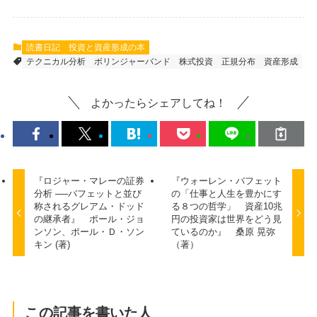
読書日記
投資と資産形成の本
テクニカル分析
ボリンジャーバンド
株式投資
正規分布
資産形成
よかったらシェアしてね！
『ロジャー・マレーの証券
『ウォーレン・バフェット
分析 ──バフェットと並び
の「仕事と人生を豊かにす
称されるグレアム・ドッド
る８つの哲学」 資産10兆
の継承者』 ポール・ジョ
円の投資家は世界をどう見
ンソン、ポール・Ｄ・ソン
ているのか』 桑原 晃弥
キン (著)
（著）
この記事を書いた人