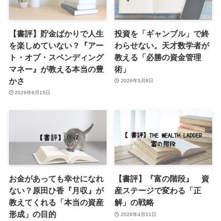
【書評】貯金ばかりで人生
投資を「ギャンブル」で終
を楽しめていない？『アー
わらせない。天才数学者が
ト・オブ・スペンディング
教える「必勝の資金管理
マネー』が教える本当の豊
術」
かさ
2026年5月8日
2026年6月15日
お金があっても幸せになれ
【書評】『富の階段』 資
ない？原田ひ香『月収』が
産ステージで変わる「正
教えてくれる「本当の資産
解」の戦略
形成」の目的
2026年4月11日