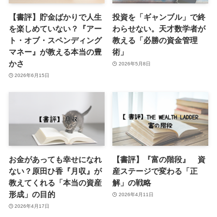
【書評】貯金ばかりで人生
投資を「ギャンブル」で終
を楽しめていない？『アー
わらせない。天才数学者が
ト・オブ・スペンディング
教える「必勝の資金管理
マネー』が教える本当の豊
術」
かさ
2026年5月8日
2026年6月15日
お金があっても幸せになれ
【書評】『富の階段』 資
ない？原田ひ香『月収』が
産ステージで変わる「正
教えてくれる「本当の資産
解」の戦略
形成」の目的
2026年4月11日
2026年4月17日