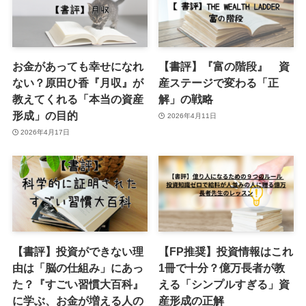
お金があっても幸せになれ
【書評】『富の階段』 資
ない？原田ひ香『月収』が
産ステージで変わる「正
教えてくれる「本当の資産
解」の戦略
形成」の目的
2026年4月11日
2026年4月17日
【書評】投資ができない理
【FP推奨】投資情報はこれ
由は「脳の仕組み」にあっ
1冊で十分？億万長者が教
た？『すごい習慣大百科』
える「シンプルすぎる」資
に学ぶ、お金が増える人の
産形成の正解