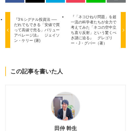
『「ネコひねり問題」を超
『3％シグナル投資法 ──
一流の科学者たちが全力で
だれでもできる「安値で買
考えてみた「ネコの空中立
って高値で売る」バリュー
ち直り反射」という驚くべ
アベレージ法』 ジェイソ
き謎に迫る』 グレゴリ
ン・ケリー (著)
ー・J・グバー（著）
この記事を書いた人
田仲 幹生