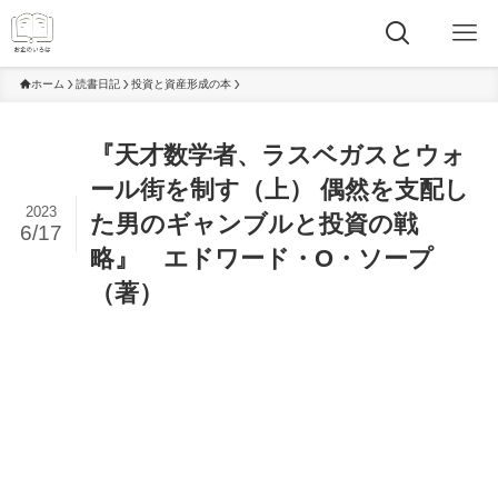
ホーム
読書日記
投資と資産形成の本
『天才数学者、ラスベガスとウォ
ール街を制す（上） 偶然を支配し
2023
た男のギャンブルと投資の戦
6/17
略』 エドワード・O・ソープ
（著）