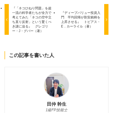
『「ネコひねり問題」を超
一流の科学者たちが全力で
『ディープバリュー投資入
考えてみた「ネコの空中立
門 平均回帰が割安銘柄を
ち直り反射」という驚くべ
上昇させる』 トビアス・
き謎に迫る』 グレゴリ
E．カーライル（著）
ー・J・グバー（著）
この記事を書いた人
田仲 幹生
1級FP技能士