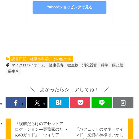
Yahoo!ショッピングで見る
読書日記
経済や科学、その他の本
マイクロバイオーム
健康長寿
微生物
消化器官
科学
腸と脳
長生き
よかったらシェアしてね！
『誤解だらけのアセットア
ロケーション―実務家のた
『バフェットのマネーマイ
めのガイド』 ウィリア
ンド 投資の神様はいかに