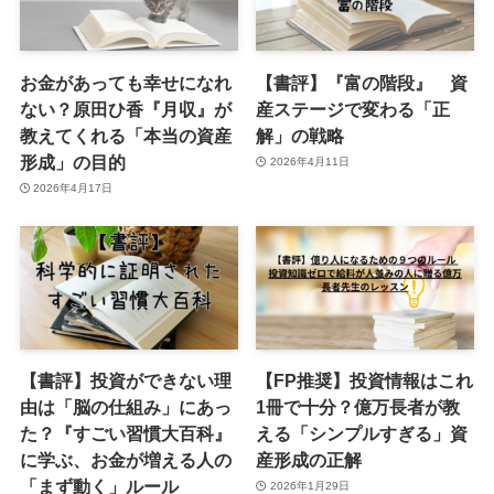
お金があっても幸せになれ
【書評】『富の階段』 資
ない？原田ひ香『月収』が
産ステージで変わる「正
教えてくれる「本当の資産
解」の戦略
形成」の目的
2026年4月11日
2026年4月17日
【書評】投資ができない理
【FP推奨】投資情報はこれ
由は「脳の仕組み」にあっ
1冊で十分？億万長者が教
た？『すごい習慣大百科』
える「シンプルすぎる」資
に学ぶ、お金が増える人の
産形成の正解
「まず動く」ルール
2026年1月29日