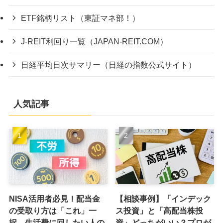
ETF銘柄リスト（東証マネ部！）
J-REIT利回り一覧（JAPAN-REIT.COM）
日経平均日次サマリー（日経の指数公式サイト）
人気記事
NISA活用者必見！配当金
【相談事例】「インデック
の受取り方は「これ」一
ス投資」と「高配当株投
択。生活費に回したい人の
資」どっちがいい？プロが