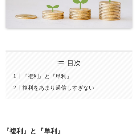
目次
『複利』と『単利』
複利をあまり過信しすぎない
『複利』と『単利』