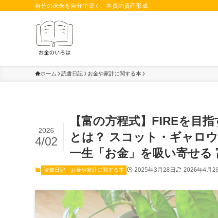
自分の未来を自分で築く、本質の資産形成
ホーム
読書日記
お金や家計に関する本
【富の方程式】FIREを目
2026
とは？ スコット・ギャロウェイ
4/02
一生「お金」を吸い寄せる
2025年3月28日
2026年4月2
読書日記
お金や家計に関する本