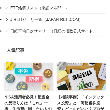
ETF銘柄リスト（東証マネ部！）
J-REIT利回り一覧（JAPAN-REIT.COM）
日経平均日次サマリー（日経の指数公式サイト）
人気記事
NISA活用者必見！配当金
【相談事例】「インデック
の受取り方は「これ」一
ス投資」と「高配当株投
択。生活費に回したい人の
資」どっちがいい？プロが