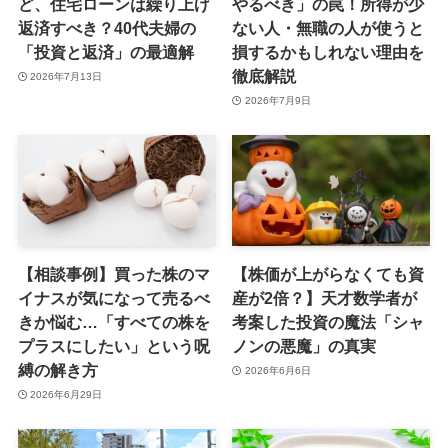
ど、住宅ローンは繰り上げ
やるべき」の罠！所得が少
返済すべき？40代夫婦の
ない人・無職の人が使うと
「投資と返済」の最適解
損するかもしれない理由を
徹底解説
2026年7月13日
2026年7月9日
【相談事例】買った株のマ
【株価が上がらなくても資
イナスが気になって売るべ
産が2倍？】天才数学者が
きか悩む…「すべての株を
考案した投資の魔法「シャ
プラスにしたい」という呪
ノンの悪魔」の真実
縛の解き方
2026年6月6日
2026年6月29日