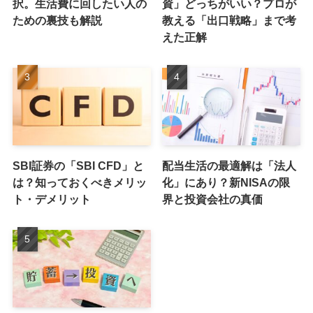
択。生活費に回したい人の
資」どっちがいい？プロが
ための裏技も解説
教える「出口戦略」まで考
えた正解
SBI証券の「SBI CFD」と
配当生活の最適解は「法人
は？知っておくべきメリッ
化」にあり？新NISAの限
ト・デメリット
界と投資会社の真価