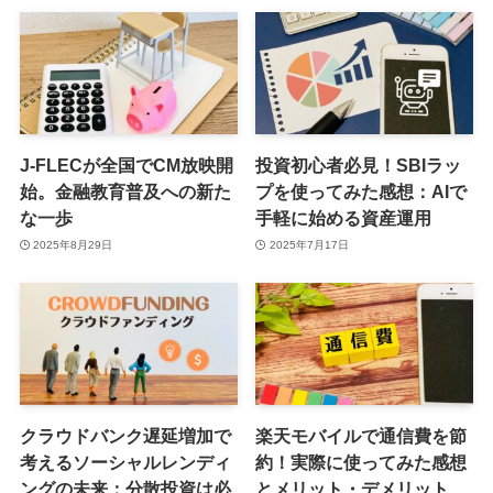
J-FLECが全国でCM放映開
投資初心者必見！SBIラッ
始。金融教育普及への新た
プを使ってみた感想：AIで
な一歩
手軽に始める資産運用
2025年8月29日
2025年7月17日
クラウドバンク遅延増加で
楽天モバイルで通信費を節
考えるソーシャルレンディ
約！実際に使ってみた感想
ングの未来：分散投資は必
とメリット・デメリット