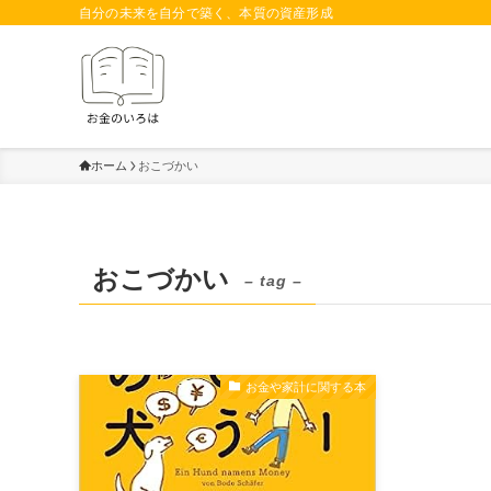
自分の未来を自分で築く、本質の資産形成
ホーム
おこづかい
おこづかい
– tag –
お金や家計に関する本