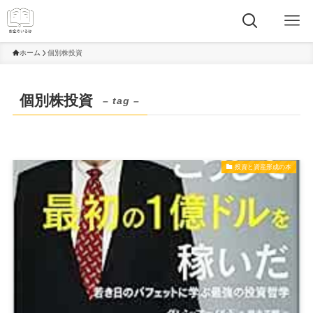
ホーム
個別株投資
個別株投資
– tag –
投資と資産形成の本