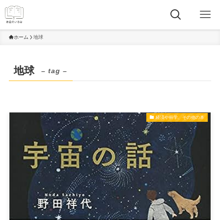
ホーム
地球
地球
– tag –
経済や科学、その他の本