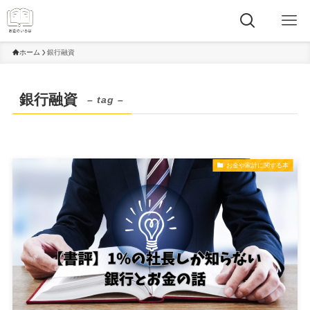
ホーム
銀行融資
銀行融資
– tag –
お金や家計に関する本