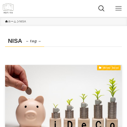
ホーム
NISA
NISA
– tag –
Money Topics