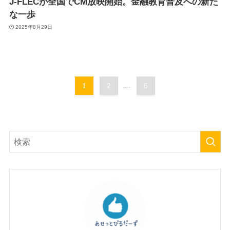
J-FLECが全国でCM放映開始。金融教育普及への新た
な一歩
2025年8月29日
1
2
...
6