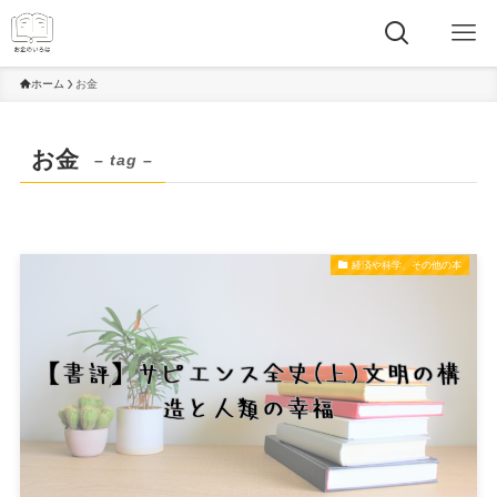
ホーム
お金
お金
– tag –
経済や科学、その他の本